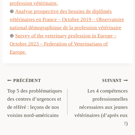
profession vétérinaire.
⊕
Analyse prospective des besoins de diplômés
vétérinaires en France – Octobre 2019 – Observatoire
national démographique de la profession vétérinaire
⊕
Survey of the veterinary profession in Europe –
Octobre 2023 – Federation of Veterinarians of
Europe.
Navigation
PRÉCÉDENT
SUIVANT
de
Top 5 des problématiques
Les 4 compétences
des centres d’urgences et
professionnelles
l’article
de référé : leçons de nos
nécessaires aux jeunes
voisins nord-américains
vétérinaires (d’après eux
!)